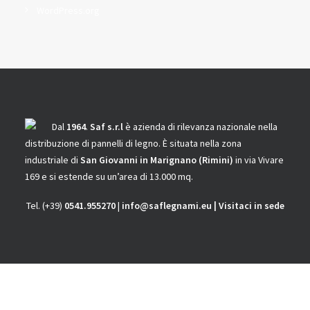
WordPress.org
Dal
1964
.
Saf s.r.l
è azienda di rilevanza nazionale nella
distribuzione di pannelli di legno.
È situata nella zona
industriale di
San Giovanni in Marignano
(Rimini)
in via Vivare
169 e si estende su un’area di 13.000 mq.
Tel. (+39)
0541.955270
|
info@saflegnami.eu
|
Visitaci in sede