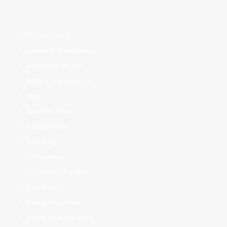
! Без рубрики
all kind of dating sites
Best Essay Writers
Betting tips on sports
blog
business news
College News
Criar Blog
Crypto news
Custom Writing Help
Data Rooms
Dating and peace
Dating save the world