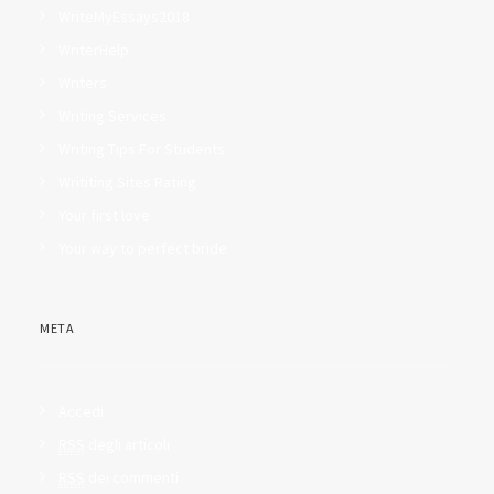
WriteMyEssays2018
WriterHelp
Writers
Writing Services
Writing Tips For Students
Writiting Sites Rating
Your first love
Your way to perfect bride
META
Accedi
RSS
degli articoli
RSS
dei commenti