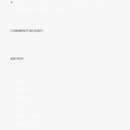
How do Your Industry Gain from Staff member 100 %
satisfaction Research studies?
COMMENTI RECENTI
ARCHIVI
giugno 2018
maggio 2018
aprile 2018
marzo 2018
febbraio 2018
gennaio 2018