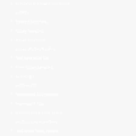
Discover the mail order bride
EduPro
Essay Editor Help
Essay Samples
Essay Solutions
Essay Writers Ranking
find best MOB site
Free Essay Samples
Greetings
Hello world
Homework Assignment
Homework Tips
Hookup like a style of life
Hookup one more time
mail order bride review