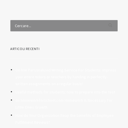
ARTICOLI RECENTI
On line Personalized Writing Service For Students: Impress
your entire tutors or teachers by handing in perfectly-
written assignments on a regular basis!
Useful methods for students: how to prepare into the test
on homeworkforschool.com Homework Is Necessary For
Little Ones Growth
How do Your Organization Reap the benefits of Employee
Fulfillment Reviews?